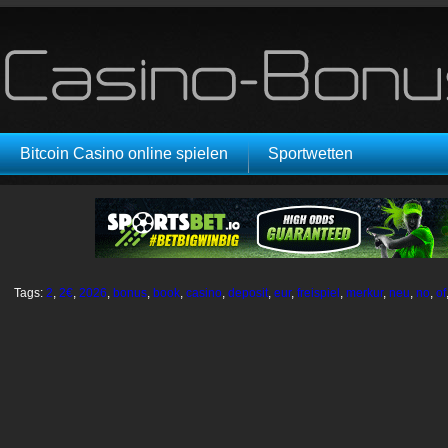
Bitcoin Casino online spielen
Sportwetten
Tags:
2
,
2€
,
2026
,
bonus
,
book
,
casino
,
deposit
,
eur
,
freispiel
,
merkur
,
neu
,
no
,
of