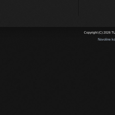
Copyright (C) 2026 TU
Novoline k