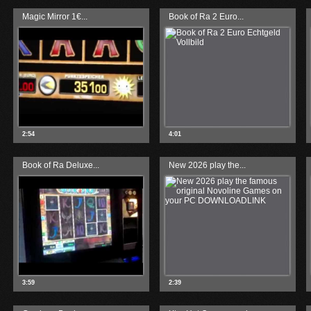
Magic Mirror 1€...
Book of Ra 2 Euro...
2:54
4:01
Book of Ra Deluxe...
New 2026 play the...
3:59
2:39