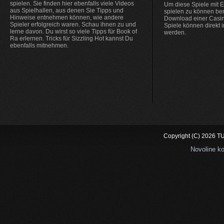
spielen. Sie finden hier ebenfalls viele Videos
Um diese Spiele mit E
aus Spielhallen, aus denen Sie Tipps und
spielen zu können be
Hinweise entnehmen können, wie andere
Download einer Casin
Spieler erfolgreich waren. Schau ihnen zu und
Spiele können direkt 
lerne davon. Du wirst so viele Tipps für Book of
werden.
Ra erlernen. Tricks für Sizzling Hot kannst Du
ebenfalls mitnehmen.
Copyright (C) 2026 TU
Novoline k