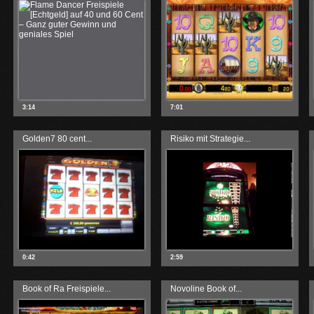
3:14
7:01
Golden7 80 cent...
Risiko mit Strategie...
0:42
2:59
Book of Ra Freispiele...
Novoline Book of...